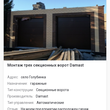
Монтаж трех секционных ворот Damast
Адрес:
село Голубинка
Назначение:
гаражные
Тип конструции:
Секционные ворота
Производитель:
Damast
Тип управления:
Автоматические
Отзыв:
На моем предприятии расположен гараж,