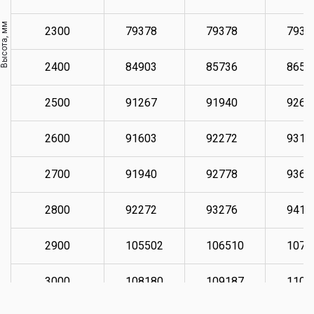
Высота, мм
2300
79378
79378
7937
2400
84903
85736
8658
2500
91267
91940
9260
2600
91603
92272
9311
2700
91940
92778
9361
2800
92272
93276
9411
2900
105502
106510
1073
3000
108180
109187
1100