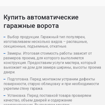
3100
109857
110692
1116
3200
111530
112370
1133
Купить автоматические
гаражные ворота
3300
114878
115884
1168
3400
117398
118567
1180
Выбор продукции. Гаражный тип популярен,
изготавливаем несколько видов – распашные,
секционные, подъемные, откатные.
3500
118567
119571
1192
Замеры. Итоговая стоимость работы зависит от
размеров проема, для которого выполняется
3600
170210
172104
1741
конструкция. Предоставим услуги мастера, который
выезжает на дом для замера ширины, высоты проема
двери.
3700
172104
173689
1752
Подготовка. Перед монтажом устраним дефекты
поверхности, старую облицовку и при необходимости
3800
175590
176691
1777
укрепим стену гаража.
Установка. Перед поставкой товара проверяем
3900
183013
186012
1890
качество, объем дверей и содержание
комплектующих. Выполняем монтаж.