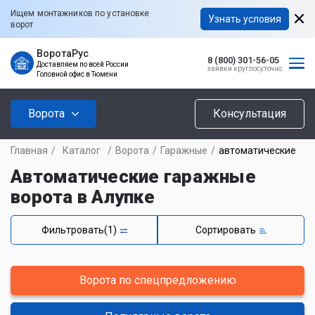
Ищем монтажников по установке
Узнать условия
ворот
ВоротаРус
8 (800) 301-56-05
Доставляем по всей России
заявки круглосуточно
Головной офис в Тюмени
Ворота
Консультация
Главная
/
Каталог
/
Ворота
/
Гаражные
/
автоматические
Автоматические гаражные
ворота в Алупке
Фильтровать
(1)
Сортировать
Ворота по спецпредложению