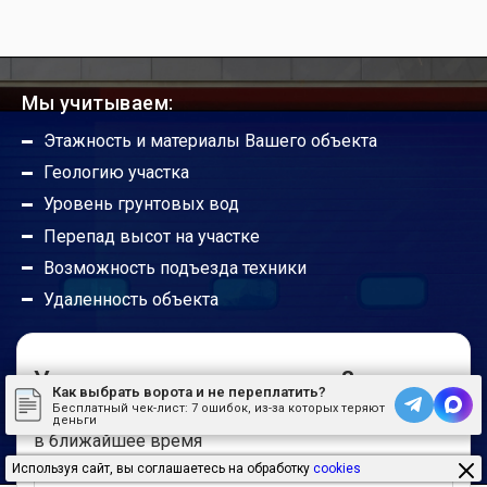
Можно ли ручные ворота сделать
автоматическими?
Мы учитываем:
Этажность и материалы Вашего объекта
Будут ли работать гаражные ворота без
Геологию участка
автоматики?
Уровень грунтовых вод
Перепад высот на участке
Погодные условия не портят привод?
Возможность подъезда техники
Удаленность объекта
Радиус действия пультов управления
У вас остались вопросы?
Как выбрать ворота и не переплатить?
Где можно установить откатные ворота?
Бесплатный чек-лист:
7 ошибок, из-за которых теряют
Оставьте заявку и наш менеджер перезвонит вам
деньги
в ближайшее время
Используя сайт, вы соглашаетесь на обработку
cookies