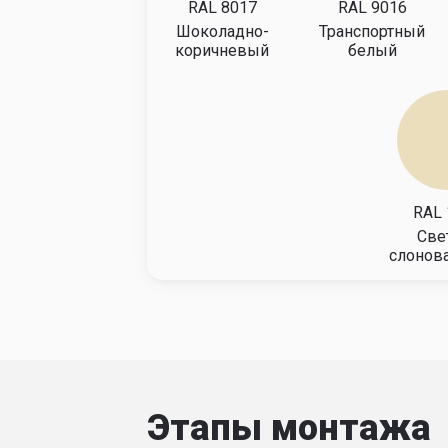
2400
81065
818
2500
81876
826
Особенности под
Для подвесных изделий необходимы тр
профнастил. При ширине проема свыше
основном для промышленных предприяти
Варианты оформ