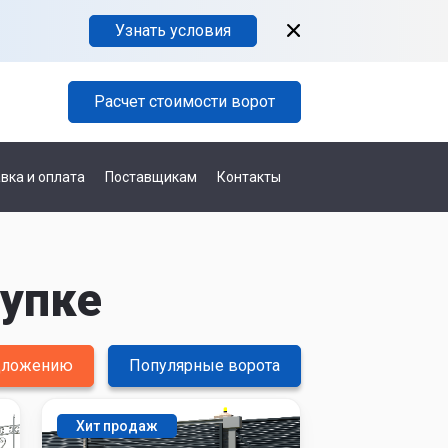
Узнать условия
Расчет стоимости ворот
вка и оплата
Поставщикам
Контакты
лупке
едложению
Популярные ворота
Хит продаж