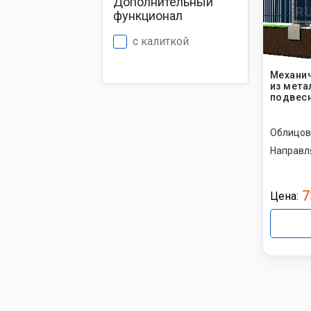
Дополнительный
функционал
с калиткой
Механич
из мета
подвесн
Облицов
Направл
7
Цена: