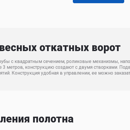
е ворота
Ширина, мм
0
3200
3300
3400
3500
60
73387
74120
74862
75610
87
74120
74862
75610
76367
20
74862
75610
76367
77130