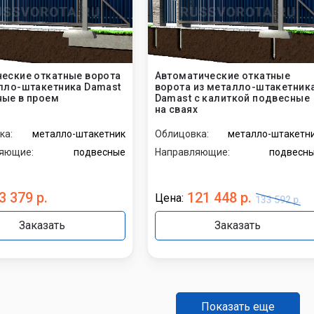
еские откатные ворота
Автоматические откатные
лло-штакетника Damast
ворота из металло-штакетник
ые в проем
Damast с калиткой подвесные
на сваях
ка:
металло-штакетник
Облицовка:
металло-штакетн
яющие:
подвесные
Направляющие:
подвесн
3 379 р.
121 448 р.
Цена:
133 592 р.
Заказать
Заказать
Показать еще