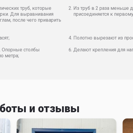
- Гофр
M - Гофр
S - Г
ия