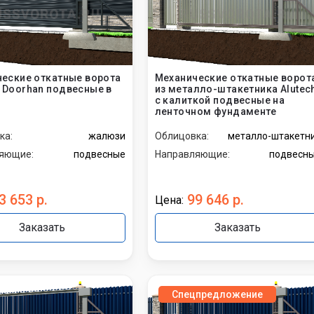
промышленные
бытовые
еские откатные ворота
Механические откатные ворот
Doorhan подвесные в
из металло-штакетника Alutec
с калиткой подвесные на
ленточном фундаменте
ка:
жалюзи
Облицовка:
металло-штакетн
яющие:
подвесные
Направляющие:
подвесн
3 653 р.
99 646 р.
Цена:
Заказать
Заказать
Спецпредложение