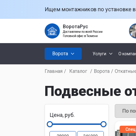
Ищем монтажников по установке в
ВоротаРус
Доставляем по всей России
Головной офис в Тюмени
Ворота
Услуги
О компа
Главная
/
Каталог
/
Ворота
/
Откатны
Установк
Секционны
ворот
Подвесные от
Откатные
Установк
рольстав
Цена, руб.
Распашные
Установк
Спец
ворот