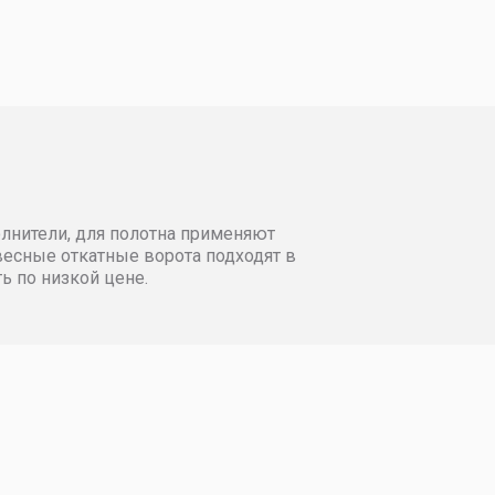
Рассчитать стоимость
3600
3700
3800
3900
76367
77130
77902
78681
77130
77902
78681
79468
77902
78681
79468
80263