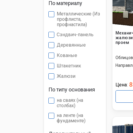
По материалу
Металлические (Из
профлиста,
профнастила)
Механич
Сэндвич-панель
жалюзи 
проем
Деревянные
Кованые
Облицов
Направл
Штакетник
Жалюзи
8
Цена:
По типу основания
на сваях (на
столбах)
на ленте (на
фундаменте)