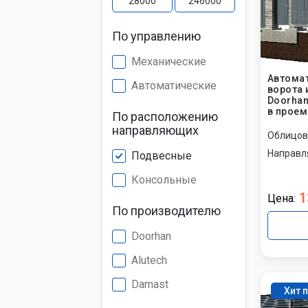
По управлению
Установк
противо
Механические
Автомат
Автоматические
ворота 
Установк
Doorhan
в проем
По расположению
направляющих
Облицов
Установк
Направл
Подвесные
Консольные
1
Цена:
По производителю
Doorhan
Alutech
Damast
Хит 