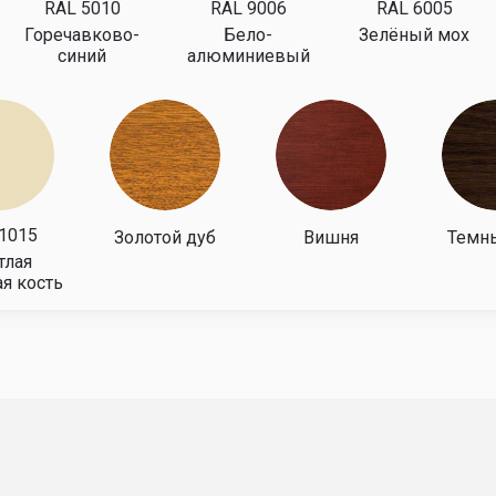
76
82694
83521
84357
85200
94
83521
84357
85200
86052
весных откатных ворот
убы с квадратным сечением, роликовые механизмы, напо
 3 метров, конструкцию создают с двумя створками. Подв
й. Конструкция удобная в управлении, ее можно заказат
ления полотна