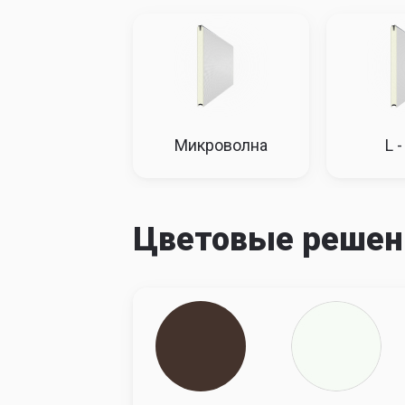
1500
74120
748
1600
74862
756
Высота, мм
1700
75610
763
1800
76367
771
1900
77130
779
2000
77902
786
2100
78681
794
2200
79468
802
2300
80263
810