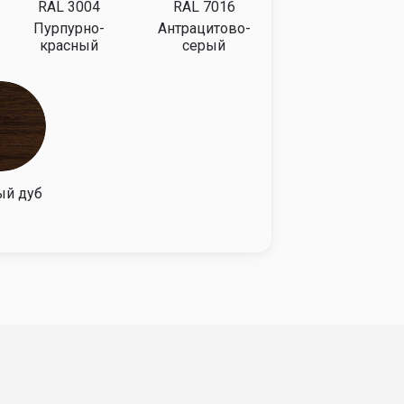
86052
86913
87781
88659
86913
87781
88659
89546
лнители, для полотна применяют
есные откатные ворота подходят в
ь по низкой цене.