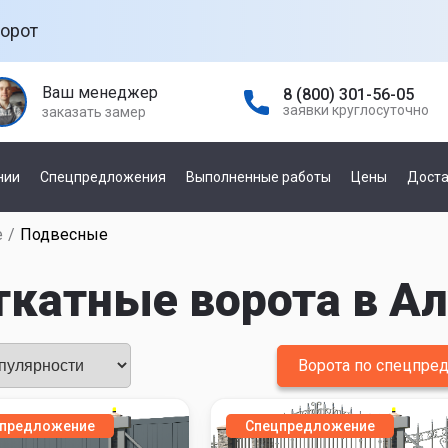
орот
Ваш менеджер
8 (800) 301-56-05
заявки круглосуточно
заказать замер
нии
Спецпредложения
Выполненные работы
Цены
Доста
е
/
Подвесные
а гаражных
По управлению
е
катные ворота в А
механическое
автоматическое
а
ней
Ворота по спецпр
По производителю
а откатных
предложение
Спецпредложение
Damast