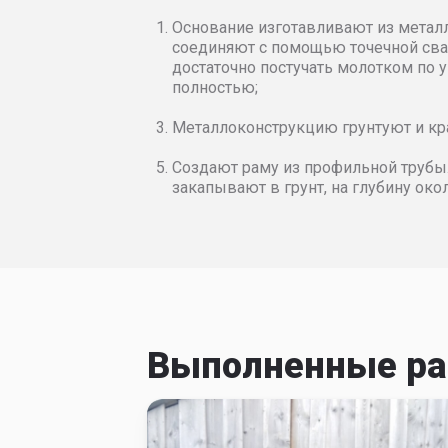
Микроволна
L 
Цветовые решен