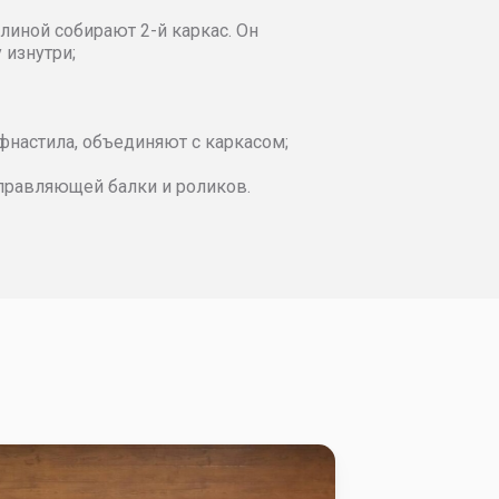
офр
Филенка