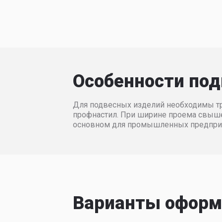
Цены на откатны
Без установки
С установкой
3000
310
1200
71940
726
1300
72660
733
1400
73387
741