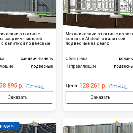
Doorhan
Alutech
а штор
пожарных
Hormann
ические откатные
Механические откатные ворот
из сэндвич-панелей
кованые Alutech с калиткой
а шлагбаумов
По материалу
 с калиткой подвесные
подвесные на сваях
ка:
сэндвич-панель
Облицовка:
кован
а автоматики
Дополнительный
яющие:
подвесные
Направляющие:
подвесн
функционал
панорамные
38 895 р.
128 261 р.
Цена:
152 784 р.
141 087 р.
с калиткой
Заказать
Заказать
с окнами
По типу
использования
продаж