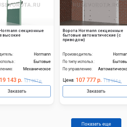
 Hormann секционные
Ворота Hormann секционные
е высокие
бытовые автоматические (с
приводом)
дитель:
Hormann
Производитель:
Horma
использ.:
Бытовые
По типу использ.:
Бытов
влению:
Механическое
По управлению:
Автоматическ
19 143 р.
107 777 р.
Цена:
131 057 р.
118 554 р.
Заказать
Заказать
Показать еще