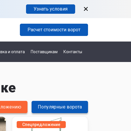
Узнать условия
Расчет стоимости ворот
вка и оплата
Поставщикам
Контакты
пке
едложению
Популярные ворота
Спецпредложение