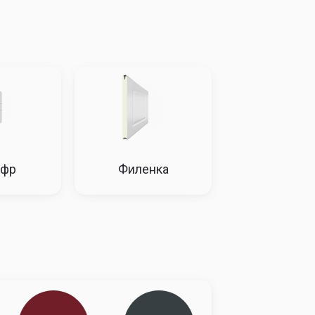
98185
199762
201661
204190
02606
204030
205453
206404
11457
214144
216989
221572
15571
218727
221572
224734
15726
218883
221572
225676
офр
Филенка
16038
218883
221572
226313
18727
220939
223467
228052
27733
230576
233421
238641
31528
234844
237688
242434