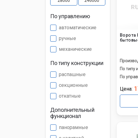
По управлению
Установк
противо
автоматические
Ворота
ручные
бытовые
Установк
механические
Произво
Установк
По типу конструкции
По типу 
распашные
По упра
секционные
1
Цена:
откатные
Дополнительный
функционал
панорамные