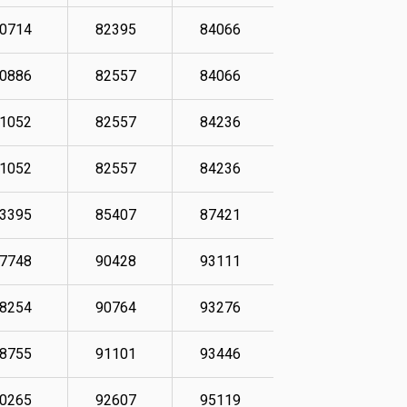
0714
82395
84066
88584
0886
82557
84066
88924
1052
82557
84236
89260
1052
82557
84236
89594
3395
85407
87421
89095
7748
90428
93111
100144
8254
90764
93276
100647
8755
91101
93446
101318
0265
92607
95119
102659