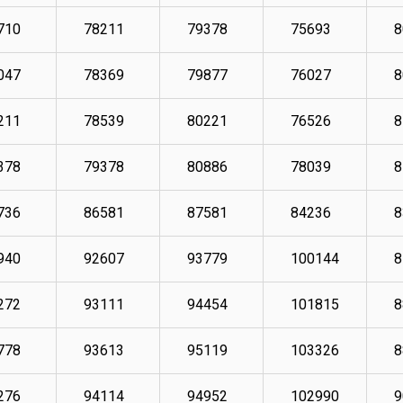
710
78211
79378
75693
8
047
78369
79877
76027
8
211
78539
80221
76526
8
378
79378
80886
78039
8
736
86581
87581
84236
8
940
92607
93779
100144
8
272
93111
94454
101815
8
778
93613
95119
103326
8
276
94114
94952
102990
9