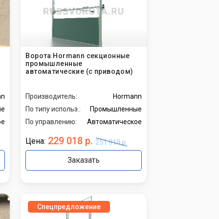
Ворота Hormann секционные
промышленные
автоматические (с приводом)
nn
Производитель:
Hormann
ые
По типу использ.:
Промышленные
ое
По управлению:
Автоматическое
229 018 р.
Цена:
251 919 р.
Заказать
Спецпредложение