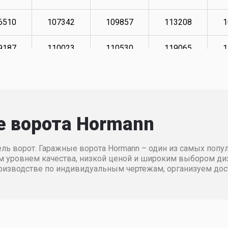
6510
107342
109857
113208
1
9187
110023
110530
119065
1
0692
111699
112198
120910
1
2370
113374
113876
122752
1
е ворота Hormann
5884
116893
117398
126601
1
ль ворот. Гаражные ворота Hormann – один из самых попу
8567
118064
118567
127610
1
м уровнем качества, низкой ценой и широким выбором диз
оизводстве по индивидуальным чертежам, организуем дос
9571
119234
119736
135979
1
2104
174167
177641
187436
1