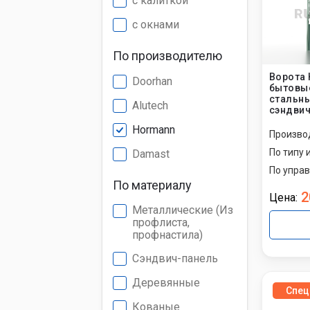
с калиткой
с окнами
По производителю
Ворота
Doorhan
бытовые
стальны
Alutech
сэндвич
Hormann
Произво
По типу 
Damast
По упра
По материалу
2
Цена:
Металлические (Из
профлиста,
профнастила)
Сэндвич-панель
Деревянные
Спец
Кованые