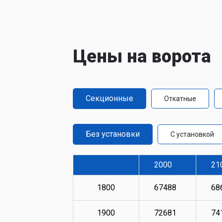
Цены на ворота
Секционные
Откатные
Без установки
С установкой
2000
21
1800
67488
68
1900
72681
74