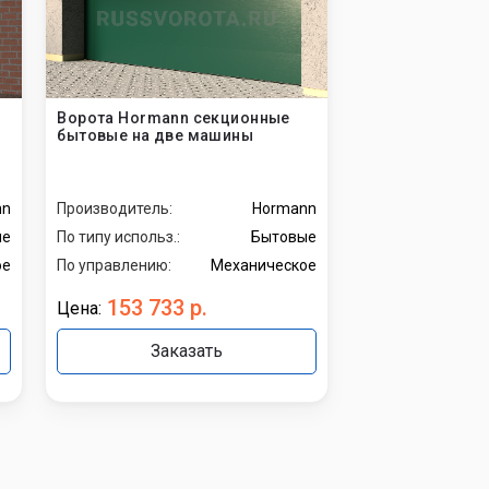
Ворота Hormann секционные
бытовые на две машины
nn
Производитель:
Hormann
ые
По типу использ.:
Бытовые
ое
По управлению:
Механическое
153 733 р.
Цена:
Заказать