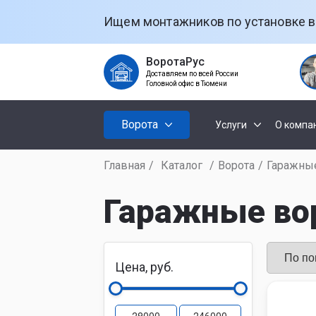
Ищем монтажников по установке в
ВоротаРус
Доставляем по всей России
Головной офис в Тюмени
Ворота
Услуги
О компа
Главная
/
Каталог
/
Ворота
/
Гаражны
Установк
Секционны
ворот
Гаражные во
Откатные
Установк
рольстав
Цена, руб.
Распашные
Установк
ворот