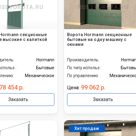
Doorhan
Alutech
а штор
пожарных
Hormann
 Hormann секционные
Ворота Hormann секционные
 высокие с калиткой
бытовые на одну машину с
а шлагбаумов
По материалу
окнами
дитель:
Hormann
Производитель:
Horma
а автоматики
Дополнительный
использ.:
Бытовые
По типу использ.:
Бытов
функционал
влению:
Механическое
По управлению:
Механическ
панорамные
78 454 р.
99 062 р.
Цена:
с калиткой
Заказать
Заказать
с окнами
По типу
использования
Хит продаж