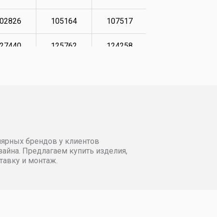
02826
105164
107517
116722
27440
125762
124258
126771
29283
127774
126264
128611
31123
129616
128112
130450
35311
133642
131960
134477
лярных брендов у клиентов
38323
136482
135311
137483
айна. Предлагаем купить изделия,
тавку и монтаж.
39165
137483
135979
138828
95812
198023
200395
203238