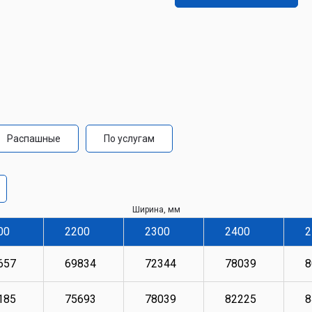
Распашные
По услугам
Ширина, мм
00
2200
2300
2400
2
657
69834
72344
78039
8
185
75693
78039
82225
8