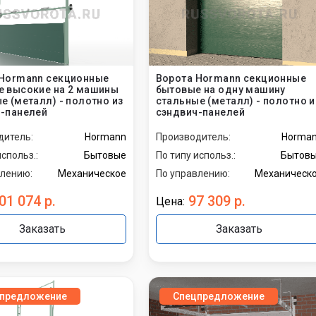
промышленные
бытовые
 Hormann секционные
Ворота Hormann секционные
 высокие на 2 машины
бытовые на одну машину
е (металл) - полотно из
стальные (металл) - полотно и
-панелей
сэндвич-панелей
дитель:
Hormann
Производитель:
Horma
использ.:
Бытовые
По типу использ.:
Бытов
влению:
Механическое
По управлению:
Механическ
01 074 р.
97 309 р.
Цена:
Заказать
Заказать
предложение
Спецпредложение