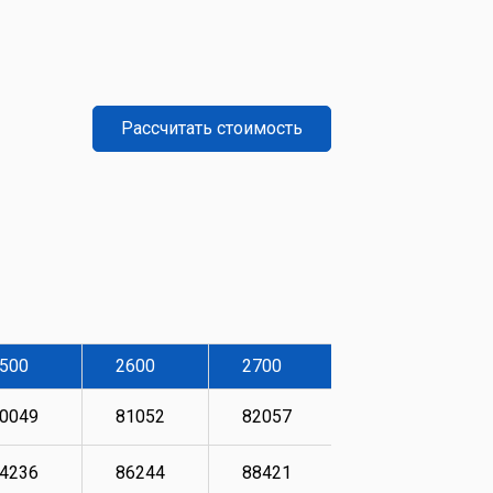
Рассчитать стоимость
500
2600
2700
2800
0049
81052
82057
84236
4236
86244
88421
88755