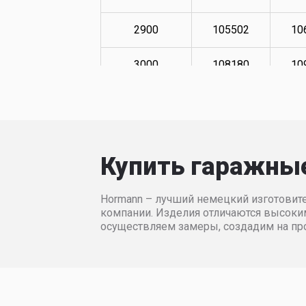
2900
105502
10
3000
108180
10
3100
109857
11
3200
111530
11
Купить гаражны
3300
114878
11
Hormann – лучший немецкий изготовите
3400
117398
11
компании. Изделия отличаются высоки
осуществляем замеры, создадим на пр
3500
118567
11
3600
170210
17