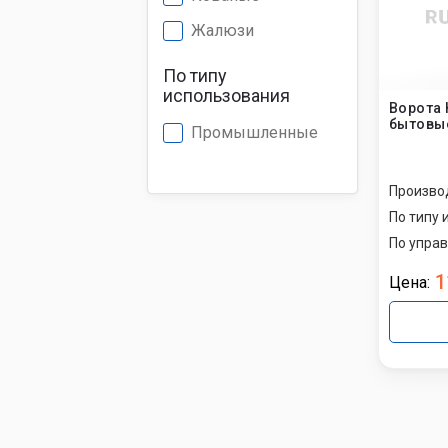
Жалюзи
По типу
использования
Ворота
бытовы
Промышленные
Произво
По типу 
По упра
1
Цена: