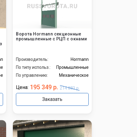
Ворота Hormann секционные
промышленные с РЦП с окнами
з
nn
Производитель:
Hormann
ые
По типу использ.:
Промышленные
ое
По управлению:
Механическое
195 349 р.
Цена:
214 883 р.
Заказать