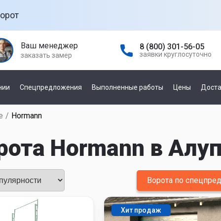
орот
Ваш менеджер
8 (800) 301-56-05
заявки круглосуточно
заказать замер
нии
Спецпредложения
Выполненные работы
Цены
Доста
е
/
Hormann
а гаражных
По управлению
е
рота Hormann в Алу
механическое
автоматическое
а
ней
Ворота по спецпр
По производителю
а откатных
Хит продаж
Damast