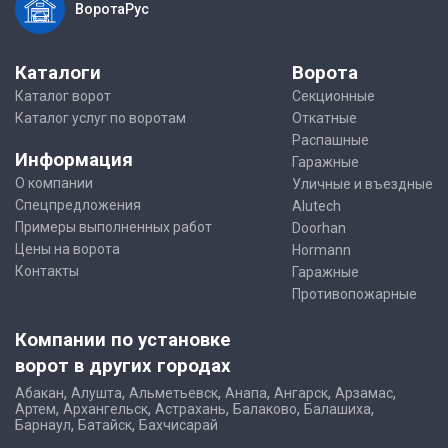
ВоротаРус
Каталоги
Ворота
Каталог ворот
Секционные
Каталог услуг по воротам
Откатные
Распашные
Информация
Гаражные
О компании
Уличные и въездные
Спецпредложения
Alutech
Примеры выполненных работ
Doorhan
Цены на ворота
Hormann
Контакты
Гаражные
Противопожарные
Компании по установке
ворот в других городах
,
,
,
,
,
,
Абакан
Алушта
Альметьевск
Анапа
Ангарск
Арзамас
,
,
,
,
,
Артем
Архангельск
Астрахань
Балаково
Балашиха
,
,
Барнаул
Батайск
Бахчисарай