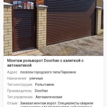
Монтаж рольворот Doorhan с калиткой с
автоматикой
Адрес:
посёлок городского типа Парковое
Назначение:
уличные
Тип конструции:
Рольставни
Производитель:
DoorHan
Тип управления:
Автоматические
Отзыв:
Заказал монтаж ворот. Специалисты сварили
новую рамку для привлекательной калитки и