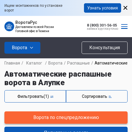
Ищем монтажников по установке
Узнать условия
ворот
ВоротаРус
8 (800) 301-56-05
Доставляем по всей России
заявки круглосуточно
Головной офис в Тюмени
Ворота
Консультация
Главная
/
Каталог
/
Ворота
/
Распашные
/
Автоматические
Автоматические распашные
ворота в Алупке
Фильтровать
(1)
Сортировать
Ворота по спецпредложению