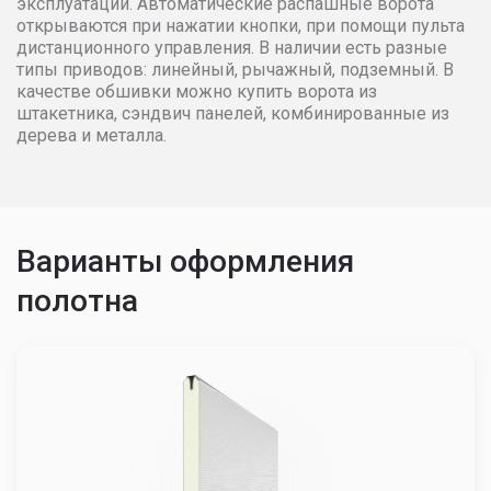
эксплуатации. Автоматические распашные ворота
открываются при нажатии кнопки, при помощи пульта
3600
38921
39699
40493
дистанционного управления. В наличии есть разные
типы приводов: линейный, рычажный, подземный. В
3700
39699
40493
41303
качестве обшивки можно купить ворота из
штакетника, сэндвич панелей, комбинированные из
дерева и металла.
3800
40493
41303
42129
3900
41303
42129
42972
4000
42129
42972
43830
Варианты оформления
полотна
4100
42972
43830
44708
4200
43830
44708
45602
4300
44708
45602
46514
4400
45602
46514
47444