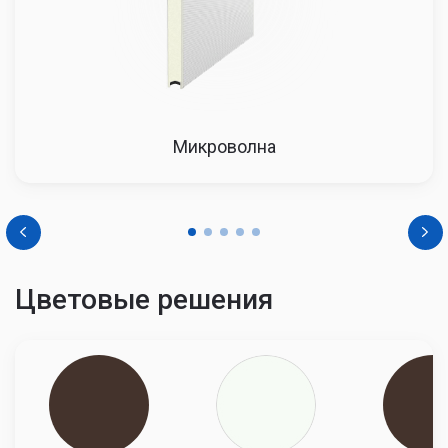
4500
46514
47444
48393
Микроволна
Цветовые решения