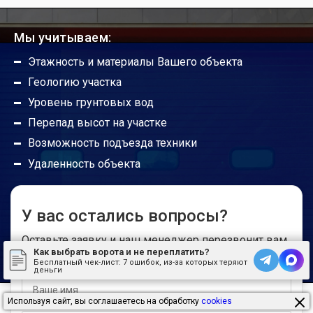
Можно ли ручные ворота сделать
автоматическими?
Мы учитываем:
Этажность и материалы Вашего объекта
Будут ли работать гаражные ворота без
Геологию участка
автоматики?
Уровень грунтовых вод
Перепад высот на участке
Погодные условия не портят привод?
Возможность подъезда техники
Удаленность объекта
Радиус действия пультов управления
У вас остались вопросы?
Где можно установить откатные ворота?
Оставьте заявку и наш менеджер перезвонит вам
Как выбрать ворота и не переплатить?
в ближайшее время
Бесплатный чек-лист:
7 ошибок, из-за которых теряют
деньги
Можно ли открывать откатные ворота с
автоматикой вручную?
Используя сайт, вы соглашаетесь на обработку
cookies