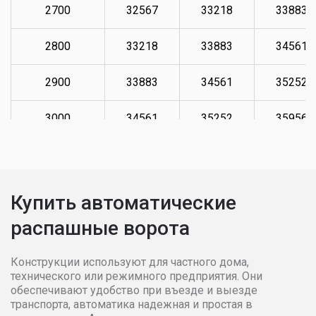
2700
32567
33218
33883
2800
33218
33883
34561
2900
33883
34561
35252
3000
34561
35252
35956
3100
35252
35956
36676
3200
35956
36676
37409
Купить автоматические
распашные ворота
3300
36676
37409
38158
3400
37409
38158
38921
Конструкции используют для частного дома,
технического или режимного предприятия. Они
обеспечивают удобство при въезде и выезде
3500
38158
38921
39699
транспорта, автоматика надежная и простая в