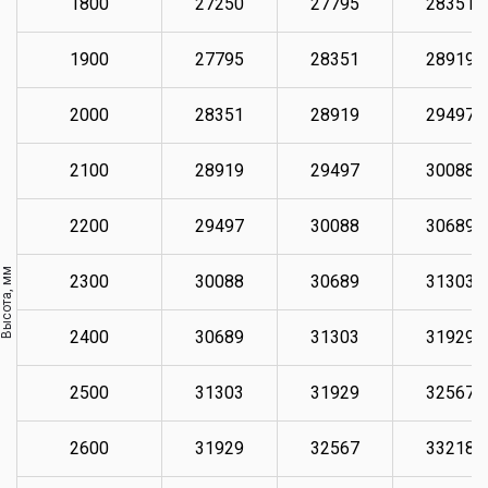
1800
27250
27795
28351
1900
27795
28351
28919
2000
28351
28919
29497
2100
28919
29497
30088
2200
29497
30088
30689
Высота, мм
2300
30088
30689
31303
2400
30689
31303
31929
2500
31303
31929
32567
2600
31929
32567
33218