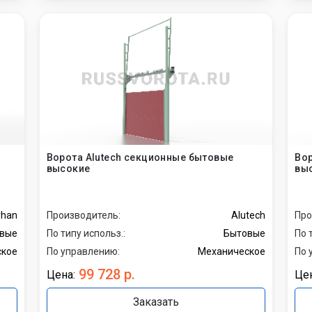
Ворота Alutech секционные бытовые
Во
высокие
выс
rhan
Производитель:
Alutech
Про
вые
По типу использ.:
Бытовые
По 
ское
По управлению:
Механическое
По 
99 728 р.
Цена:
Цен
Заказать