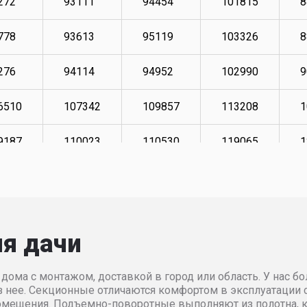
272
93111
94454
101815
8
778
93613
95119
103326
8
276
94114
94952
102990
9
6510
107342
109857
113208
1
9187
110023
110530
119065
1
0692
111699
112198
120910
1
2370
113374
113876
122752
1
ля дачи
5884
116893
117398
126601
1
дома с монтажом, доставкой в город или область. У нас 
8567
118064
118567
127610
1
без нее. Секционные отличаются комфортом в эксплуатаци
помещения. Подъемно-поворотные выполняют из полотна, к