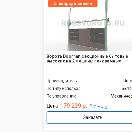
Спецпредложение
Ворота Doorhan секционные бытовые
высокие на 2 машины панорамные
Производитель:
Doo
По типу использ.:
Быто
По управлению:
Механиче
179 239 р.
Цена:
197 162 р.
Заказать