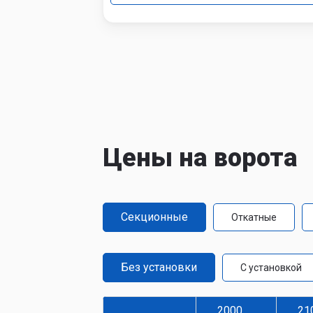
Цены на ворота
Секционные
Откатные
Без установки
С установкой
2000
21