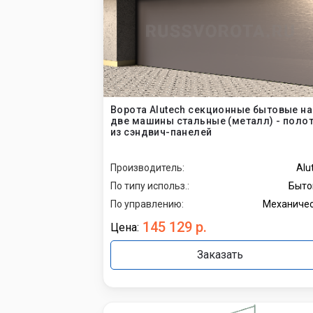
Установк
противо
Установк
Ворота Alutech секционные бытовые на
две машины стальные (металл) - поло
из сэндвич-панелей
Установк
Производитель:
Alu
По типу использ.:
Быто
По управлению:
Механиче
145 129 р.
Цена:
Заказать