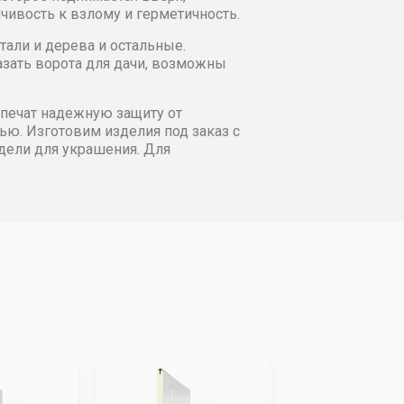
39165
137483
135979
138828
ивость к взлому и герметичность.
тали и дерева и остальные.
95812
198023
200395
203238
зать ворота для дачи, возможны
98185
199762
201661
204190
спечат надежную защиту от
ю. Изготовим изделия под заказ с
дели для украшения. Для
02606
204030
205453
206404
11457
214144
216989
221572
15571
218727
221572
224734
15726
218883
221572
225676
16038
218883
221572
226313
18727
220939
223467
228052