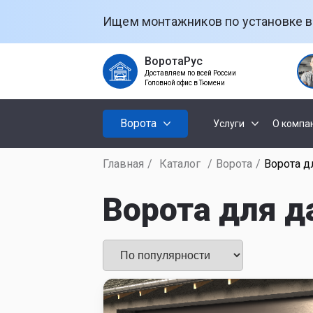
Ищем монтажников по установке в
ВоротаРус
Доставляем по всей России
Головной офис в Тюмени
Ворота
Услуги
О компа
Главная
/
Каталог
/
Ворота
/
Ворота д
Установк
Секционны
ворот
Ворота для д
Откатные
Установк
рольстав
Распашные
Установк
ворот