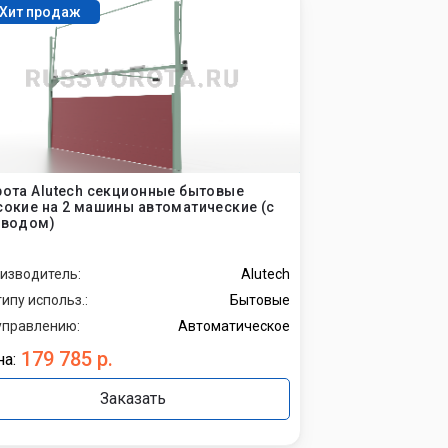
Хит продаж
ота Alutech секционные бытовые
окие на 2 машины автоматические (с
иводом)
изводитель:
Alutech
типу использ.:
Бытовые
управлению:
Автоматическое
179 785 р.
а:
Заказать