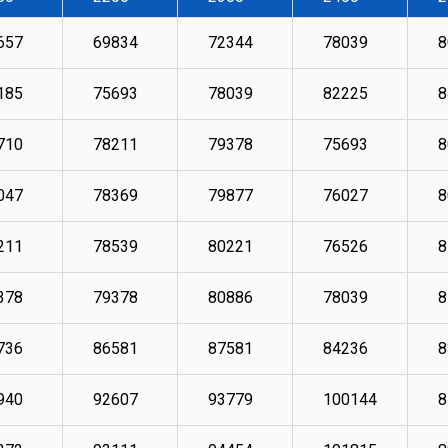
657
69834
72344
78039
8
185
75693
78039
82225
8
710
78211
79378
75693
8
047
78369
79877
76027
8
211
78539
80221
76526
8
378
79378
80886
78039
8
736
86581
87581
84236
8
940
92607
93779
100144
8