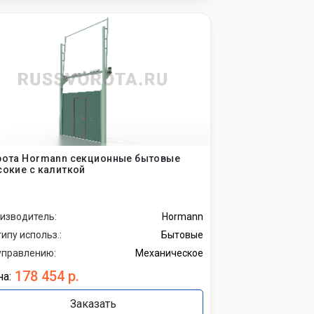
рота Hormann секционные бытовые
окие с калиткой
изводитель:
Hormann
типу использ.:
Бытовые
управлению:
Механическое
178 454 р.
а:
Заказать