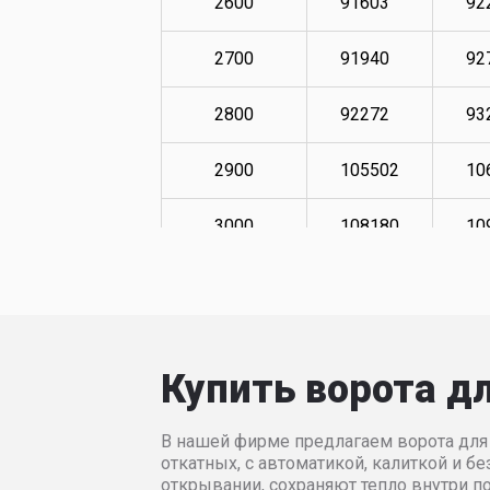
2600
91603
92
2700
91940
92
2800
92272
93
2900
105502
10
3000
108180
10
3100
109857
11
3200
111530
11
Купить ворота д
3300
114878
11
В нашей фирме предлагаем ворота для 
3400
117398
11
откатных, с автоматикой, калиткой и 
открывании, сохраняют тепло внутри 