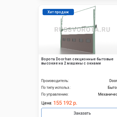
Хит продаж
Ворота Doorhan секционные бытовые
высокие на 2 машины с окнами
Производитель:
Doo
По типу использ.:
Быто
По управлению:
Механиче
155 192 р.
Цена:
Заказать