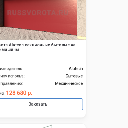
ота Alutech секционные бытовые на
е машины
изводитель:
Alutech
типу использ.:
Бытовые
управлению:
Механическое
128 680 р.
а:
Заказать