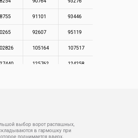
8254
90764
93276
100647
8755
91101
93446
101318
0265
92607
95119
102659
02826
105164
107517
116722
27440
125762
124258
126771
29283
127774
126264
128611
31123
129616
128112
130450
35311
133642
131960
134477
большой выбор ворот распашных,
38323
136482
135311
137483
и складываются в гармошку при
оторое поднимается вверх,