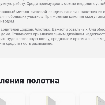
9571
119234
119736
135979
1
шумную работу. Среди преимуществ можно выделить устойч
анный металл, листовой, сэндвич панели, штакетник из с
2104
174167
177641
187436
1
я небольших участков. При желании клиенты смогут зака
риводом.
3689
175268
177795
189491
1
зводителей Дорхан, Алютекс, Дамаст и остальных. Они обе
 дома. Отличаются привлекательным дизайном, надежность
ить художественную ковку, предлагаем оригинальные мо
6691
177795
179851
193284
2
ть средства есть распашные.
6012
189018
193603
201503
2
9654
192968
197709
206085
2
9805
192968
197865
208143
2
ления полотна
9963
192968
198185
210034
2
1550
193603
198185
213040
2