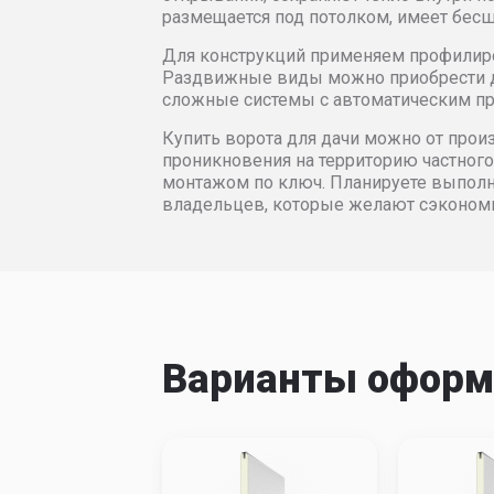
3500
118567
11
размещается под потолком, имеет бес
Для конструкций применяем профилиров
3600
170210
17
Раздвижные виды можно приобрести дл
сложные системы с автоматическим п
3700
172104
17
Купить ворота для дачи можно от прои
проникновения на территорию частного
монтажом по ключ. Планируете выполн
3800
175590
17
владельцев, которые желают сэкономи
3900
183013
18
4000
186489
18
4100
186647
18
Варианты оформ
4200
186811
18
4300
189491
19