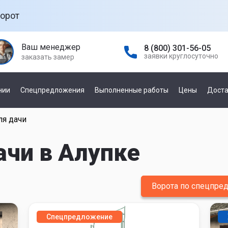
орот
Ваш менеджер
8 (800) 301-56-05
заявки круглосуточно
заказать замер
нии
Спецпредложения
Выполненные работы
Цены
Доста
ля дачи
а гаражных
По управлению
е
ачи в Алупке
механическое
автоматическое
а
ней
Ворота по спецпр
По производителю
а откатных
Спецпредложение
Damast