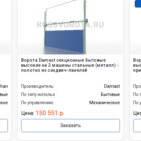
промышленные
бытовые
Ворота Damast секционные бытовые
Вор
высокие на 2 машины стальные (металл) -
выс
полотно из сэндвич-панелей
пр
rhan
Производитель:
Damast
Про
вые
По типу использ.:
Бытовые
По 
ское
По управлению:
Механическое
По 
150 551 р.
Цена:
Цен
Заказать