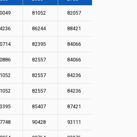
0049
81052
82057
84236
4236
86244
88421
88755
0714
82395
84066
88584
0886
82557
84066
88924
1052
82557
84236
89260
1052
82557
84236
89594
3395
85407
87421
89095
7748
90428
93111
100144