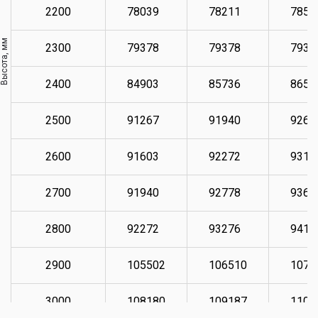
2200
78039
78211
7853
Высота, мм
2300
79378
79378
7937
2400
84903
85736
8658
2500
91267
91940
9260
2600
91603
92272
9311
2700
91940
92778
9361
2800
92272
93276
9411
2900
105502
106510
1073
3000
108180
109187
1100