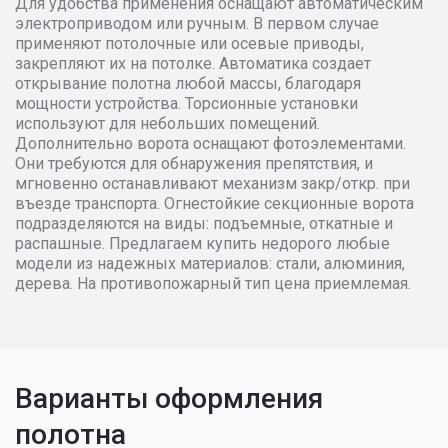
Для удобства применения оснащают автоматическим
электроприводом или ручным. В первом случае
4000
186489
189654
1929
применяют потолочные или осевые приводы,
закрепляют их на потолке. Автоматика создает
открывание полотна любой массы, благодаря
4100
186647
189805
1929
мощности устройства. Торсионные установки
используют для небольших помещений.
4200
186811
189963
1929
Дополнительно ворота оснащают фотоэлементами.
Они требуются для обнаружения препятствия, и
мгновенно останавливают механизм закр/откр. при
4300
189491
191550
1936
въезде транспорта. Огнестойкие секционные ворота
подразделяются на виды: подъемные, откатные и
4400
196447
199608
2027
распашные. Предлагаем купить недорого любые
модели из надежных материалов: стали, алюминия,
дерева. На противопожарный тип цена приемлемая.
4500
199762
203082
2064
4600
201661
204506
2075
Варианты оформления
4700
203556
205929
2084
полотна
4800
207348
209399
2112