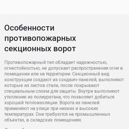
3100
109857
110692
1116
3200
111530
112370
1133
Особенности
противопожарных
3300
114878
115884
1168
секционных ворот
3400
117398
118567
1180
Противопожарный тип обладает надежностью,
3500
118567
119571
1192
огнестойкостью, не допускает распространения огня в
помещении или на территории. Секционный вид
конструкции создают из сэндвич-панелей, выполняют
3600
170210
172104
1741
которые из листов стали, после покрывают
специальным слоем для защиты. Внутри выполняют
3700
172104
173689
1752
утепление из полиуретана, что позволяет добиться
хорошей теплоизоляции. Ворота из панелей
применяют на улице при низких и высоких
3800
175590
176691
1777
температурах. Они требуются на промышленных
объектах, в складских помещениях.
3900
183013
186012
1890