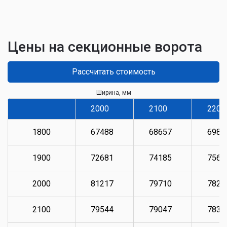
Цены на секционные ворота
Рассчитать стоимость
Ширина, мм
2000
2100
2200
1800
67488
68657
6983
1900
72681
74185
7569
2000
81217
79710
7821
2100
79544
79047
7836