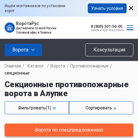
Ищем монтажников по установке
Узнать условия
ворот
ВоротаРус
8 (800) 301-56-05
Доставляем по всей России
заявки круглосуточно
Головной офис в Тюмени
Ворота
Консультация
Главная
/
Каталог
/
Ворота
/
Противопожарные
/
секционные
Секционные противопожарные
ворота в Алупке
Фильтровать
(1)
Сортировать
Ворота по спецпредложению