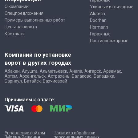
Гаражные
О компании
Уличные и въездные
Спецпредложения
Alutech
Примеры выполненных работ
Doorhan
Цены на ворота
Hormann
Контакты
Гаражные
Противопожарные
Компании по установке
ворот в других городах
,
,
,
,
,
,
Абакан
Алушта
Альметьевск
Анапа
Ангарск
Арзамас
,
,
,
,
,
Артем
Архангельск
Астрахань
Балаково
Балашиха
,
,
Барнаул
Батайск
Бахчисарай
Принимаем к оплате:
Управление сайтом
Политика обработки
"Медиа-Решения
персональных данных