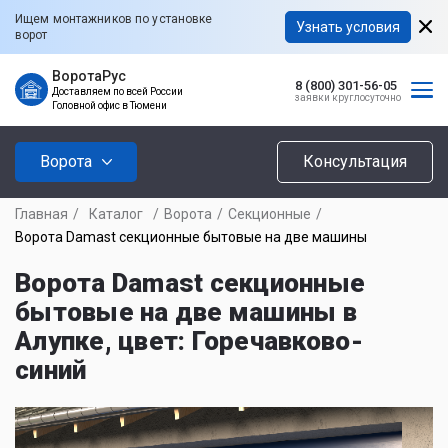
Ищем монтажников по установке
Узнать условия
ворот
ВоротаРус
8 (800) 301-56-05
Доставляем по всей России
заявки круглосуточно
Головной офис в Тюмени
Ворота
Консультация
Главная
/
Каталог
/
Ворота
/
Секционные
/
Ворота Damast секционные бытовые на две машины
Ворота Damast секционные
бытовые на две машины в
Алупке, цвет: Горечавково-
синий