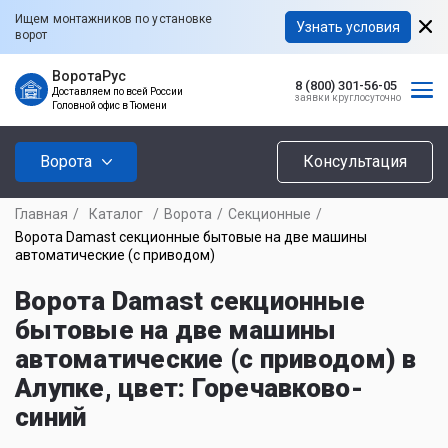
Ищем монтажников по установке
Узнать условия
ворот
ВоротаРус
8 (800) 301-56-05
Доставляем по всей России
заявки круглосуточно
Головной офис в Тюмени
Ворота
Консультация
Главная
/
Каталог
/
Ворота
/
Секционные
/
Ворота Damast секционные бытовые на две машины
автоматические (с приводом)
Ворота Damast секционные
бытовые на две машины
автоматические (с приводом) в
Алупке, цвет: Горечавково-
синий